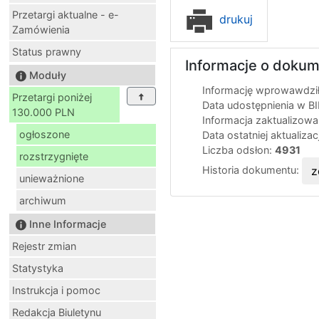
Przetargi aktualne - e-
drukuj
Zamówienia
Status prawny
Informacje o dokum
Moduły
Informację wprowawdził
Przetargi poniżej
Data udostępnienia w B
130.000 PLN
Informacja zaktualizow
ogłoszone
Data ostatniej aktualizac
Liczba odsłon:
4931
rozstrzygnięte
Historia dokumentu:
z
unieważnione
archiwum
Inne Informacje
Rejestr zmian
Statystyka
Instrukcja i pomoc
Redakcja Biuletynu