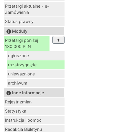
Przetargi aktualne - e-
Zamówienia
Status prawny
Moduły
Przetargi poniżej
130.000 PLN
ogłoszone
rozstrzygnięte
unieważnione
archiwum
Inne Informacje
Rejestr zmian
Statystyka
Instrukcja i pomoc
Redakcja Biuletynu